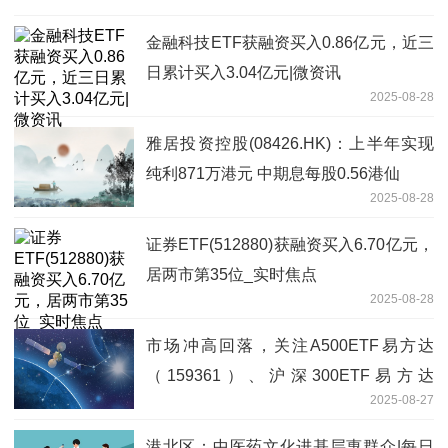
金融科技ETF获融资买入0.86亿元，近三
日累计买入3.04亿元|微资讯
2025-08-28
雅居投资控股(08426.HK)：上半年实现
纯利871万港元 中期息每股0.56港仙
2025-08-28
证券ETF(512880)获融资买入6.70亿元，
居两市第35位_实时焦点
2025-08-28
市场冲高回落，关注A500ETF易方达
（159361）、沪深300ETF易方达
2025-08-27
（510310）等产品投资机会
港北区：中医药文化进基层惠群众|每日