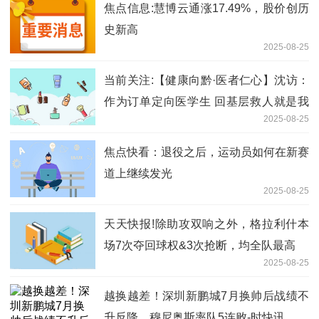
焦点信息:慧博云通涨17.49%，股价创历
史新高
2025-08-25
当前关注:【健康向黔·医者仁心】沈访：
作为订单定向医学生 回基层救人就是我
2025-08-25
的初心
焦点快看：退役之后，运动员如何在新赛
道上继续发光
2025-08-25
天天快报!除助攻双响之外，格拉利什本
场7次夺回球权&3次抢断，均全队最高
2025-08-25
越换越差！深圳新鹏城7月换帅后战绩不
升反降，穆尼奥斯率队5连败-时快讯