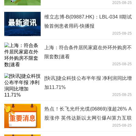
2025-08-25
维立志博-B(09887.HK)：LBL-034 II期试
验首例患者用药-快播报
2025-08-25
上海：符合条件居民家庭在外环外购房不
限套数|速看
2025-08-25
[快讯]捷众科技公布半年报 净利润同比增
加11.71%
2025-08-25
热点！长飞光纤光缆(06869)涨超26% A
股涨停 英伟达新以太网引爆AI算力互联
2025-08-25
机遇