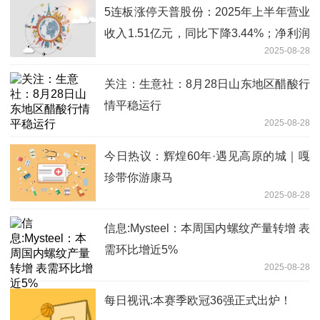
5连板涨停天普股份：2025年上半年营业
收入1.51亿元，同比下降3.44%；净利润
2025-08-28
1129.8万元，同比下降16.08%
关注：生意社：8月28日山东地区醋酸行
情平稳运行
2025-08-28
今日热议：辉煌60年·遇见高原的城｜嘎
珍带你游康马
2025-08-28
信息:Mysteel：本周国内螺纹产量转增 表
需环比增近5%
2025-08-28
每日视讯:本赛季欧冠36强正式出炉！