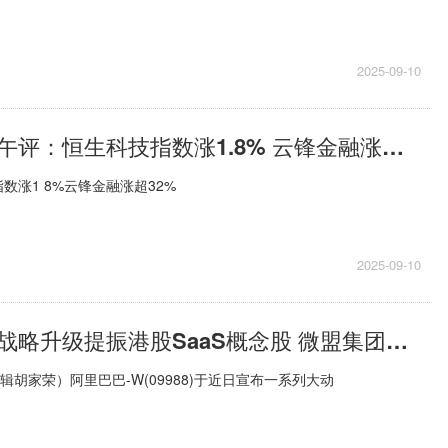
2025-09-10
今日报丨港股午评：恒生科技指数涨1.8% 云锋金融涨超32%
数涨1 8%云锋金融涨超32%
2025-09-10
阿里本地生活战略升级提振港股SaaS概念股 微盟集团和汇量科技均涨超4%|聚看点
辑胡家荣）阿里巴巴-W(09988)于近日宣布一系列大动