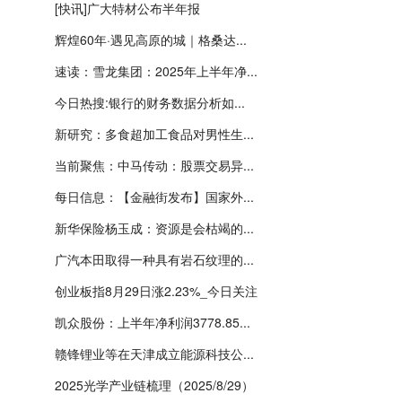
[快讯]广大特材公布半年报
辉煌60年·遇见高原的城｜格桑达...
速读：雪龙集团：2025年上半年净...
今日热搜:银行的财务数据分析如...
新研究：多食超加工食品对男性生...
当前聚焦：中马传动：股票交易异...
每日信息：【金融街发布】国家外...
新华保险杨玉成：资源是会枯竭的...
广汽本田取得一种具有岩石纹理的...
创业板指8月29日涨2.23%_今日关注
凯众股份：上半年净利润3778.85...
赣锋锂业等在天津成立能源科技公...
2025光学产业链梳理（2025/8/29）