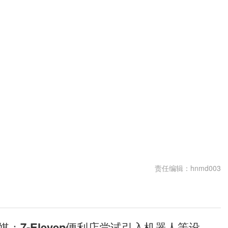
责任编辑：hnmd003
焦点消息！日媒：7-Eleven便利店尝试引入机器人等设备节省人力