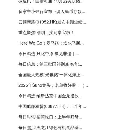
微速讯：国泰海通：9月后美联储...
多家中小银行宣布下调人民币存款...
云顶新耀(01952.HK)发布中期业绩...
重点聚焦!刚刚，接到常宝啦！
Here We Go！罗马诺：埃尔马斯...
今日精选:只此中原 豫见非遗｜...
每日信息：第三批国补到账 智能...
全国最大规模"光氢储"一体化海上...
2025年Suno龙头，名单收好啦！（...
今日精选:纳斯达克中国金龙指数...
中国船舶租赁(03877.HK)：上半年...
每日时讯!招商蛇口：上半年归母...
每日焦点!黑龙江绿色有机食品基...