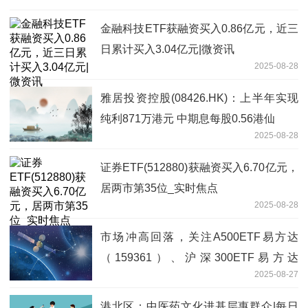
金融科技ETF获融资买入0.86亿元，近三
日累计买入3.04亿元|微资讯
2025-08-28
雅居投资控股(08426.HK)：上半年实现
纯利871万港元 中期息每股0.56港仙
2025-08-28
证券ETF(512880)获融资买入6.70亿元，
居两市第35位_实时焦点
2025-08-28
市场冲高回落，关注A500ETF易方达
（159361）、沪深300ETF易方达
2025-08-27
（510310）等产品投资机会
港北区：中医药文化进基层惠群众|每日