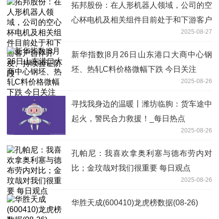
拓邦股份：在人形机器人领域，公司的空
心杯电机及相关组件目前处于和下游客户
2025-08-27
合作开发、持续验证阶段
新华指数|8月26日山东港口大商中心钢
坯、热轧C料价格微幅下跌 今日关注
2025-08-26
寻找我身边的温暖丨潍坊临朐：货车途中
起火，警民合力救援！_每日热点
2025-08-26
孔帕尼：我喜欢拿奥利塞与德布劳内对
比；金玟哉对我们很重要 每日观点
2025-08-26
华胜天成(600410)龙虎榜数据(08-26)