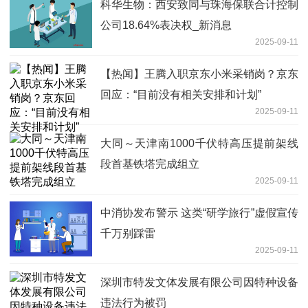
科华生物：西安致同与珠海保联合计控制
公司18.64%表决权_新消息
2025-09-11
【热闻】王腾入职京东小米采销岗？京东
回应：“目前没有相关安排和计划”
2025-09-11
大同～天津南1000千伏特高压提前架线
段首基铁塔完成组立
2025-09-11
中消协发布警示 这类“研学旅行”虚假宣传
千万别踩雷
2025-09-11
深圳市特发文体发展有限公司因特种设备
违法行为被罚