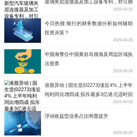
玻璃夹层连接器及加工设备专利，对引脚
2025-09-10
固定从而使得后续注塑时引脚不易失效
今日热搜:银行的财务数据分析如何辅助
投资决策？
2025-08-29
中国海警位中国黄岩岛领海及周边区域执
法巡查
2025-08-29
港股异动 | 固生堂(02273)涨近4% 上半年
纯利同比增四成 拟斥最多3亿港元适时回
2025-08-29
购股份
浮动收益型业务占比明显提升
2025-08-29