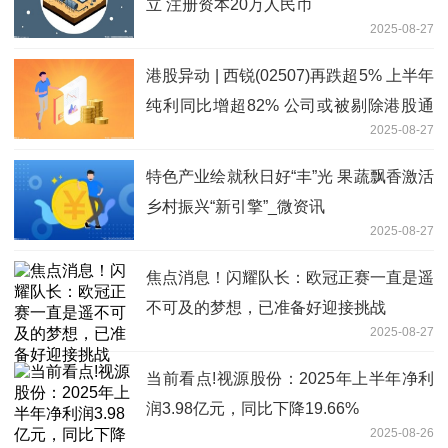
立 注册资本20万人民币
2025-08-27
港股异动 | 西锐(02507)再跌超5% 上半年
纯利同比增超82% 公司或被剔除港股通
2025-08-27
名单
特色产业绘就秋日好“丰”光 果蔬飘香激活
乡村振兴“新引擎”_微资讯
2025-08-27
焦点消息！闪耀队长：欧冠正赛一直是遥
不可及的梦想，已准备好迎接挑战
2025-08-27
当前看点!视源股份：2025年上半年净利
润3.98亿元，同比下降19.66%
2025-08-26