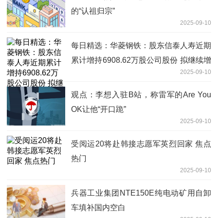
的“认祖归宗”
2025-09-10
每日精选：华菱钢铁：股东信泰人寿近期
累计增持6908.62万股公司股份 拟继续增
2025-09-10
持1%—2%公司股份
观点：李想入驻B站，称雷军的Are You
OK让他“开口跪”
2025-09-10
受阅运20将赴韩接志愿军英烈回家 焦点
热门
2025-09-10
兵器工业集团NTE150E纯电动矿用自卸
车填补国内空白