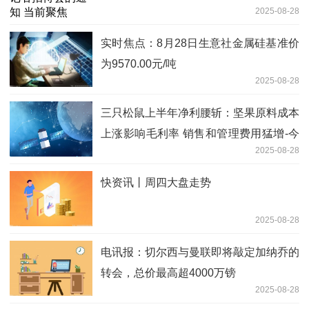
2025-08-28
实时焦点：8月28日生意社金属硅基准价
为9570.00元/吨
2025-08-28
三只松鼠上半年净利腰斩：坚果原料成本
上涨影响毛利率 销售和管理费用猛增-今
2025-08-28
日热议
快资讯丨周四大盘走势
2025-08-28
电讯报：切尔西与曼联即将敲定加纳乔的
转会，总价最高超4000万镑
2025-08-28