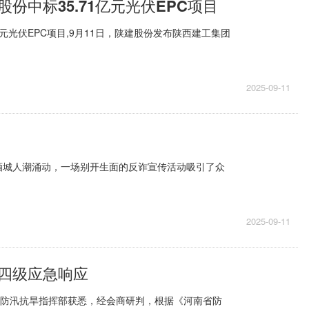
份中标35.71亿元光伏EPC项目
亿元光伏EPC项目,9月11日，陕建股份发布陕西建工集团
2025-09-11
酒城人潮涌动，一场别开生面的反诈宣传活动吸引了众
2025-09-11
四级应急响应
省防汛抗旱指挥部获悉，经会商研判，根据《河南省防