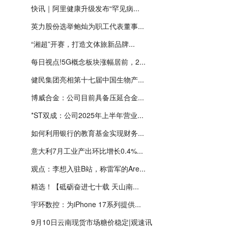
快讯｜阿里健康升级发布“罕见病...
英力股份选举鲍灿为职工代表董事...
“湘超”开赛，打造文体旅新品牌...
每日视点!5G概念板块涨幅居前，2...
健民集团亮相第十七届中国生物产...
博威合金：公司目前具备压延合金...
*ST双成：公司2025年上半年营业...
如何利用银行的教育基金实现财务...
意大利7月工业产出环比增长0.4%...
观点：李想入驻B站，称雷军的Are...
精选！【砥砺奋进七十载 天山南...
宇环数控：为iPhone 17系列提供...
9月10日云南现货市场糖价稳定|观速讯