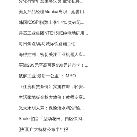
分化行情引发策略失灵 量化私募...
美女产品经理Monica离职，她曾用...
韩国KOSPI指数上涨1.4% 突破纪...
兵器工业集团NTE150E纯电动矿用...
每日焦点!巢马城际铁路施工忙
海得控制：密切关注工业机器人应...
买满299元至高可返999元超市卡！...
破解工业“最后一公里”： MRO...
《住房租赁条例》实施在即，轻资...
生活家地板金秋大放价！教师专享...
光大永明人寿：保险活水精准“输...
Shokz韶音「型动花田」街区快闪...
[快讯]广大特材公布半年报