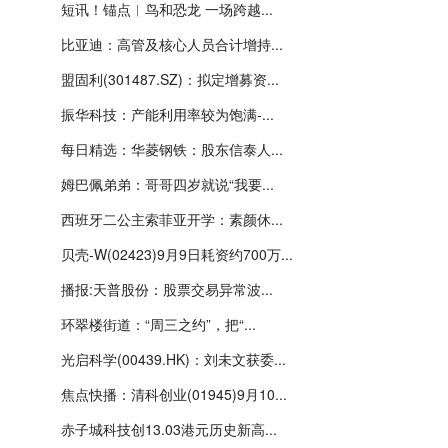
短讯！锚点︱鸟和恐龙 一场跨越...
比亚迪：高管及核心人员合计增持...
盟固利(301487.SZ)：拟定增募资...
振华科技：产能利用率较为饱满-...
每日精选：华菱钢铁：股东信泰人...
姆巴佩弟弟：哥哥四岁就说“我要...
西班牙二公主索菲亚开学：素颜休...
贝壳-W(02423)9月9日耗资约700万...
播报:天普股份：股票交易异常波...
环翠楼街道：“周三之约”，把“...
光启科学(00439.HK)：刘未文获委...
焦点快播：清科创业(01945)9月10...
赤子城科技创13.03港元历史新高...