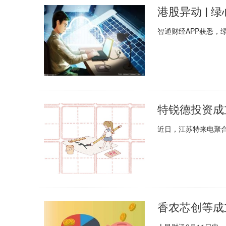
智通财经APP获悉，绿心
特锐德投资成
近日，江苏特来电聚合
香农芯创等成