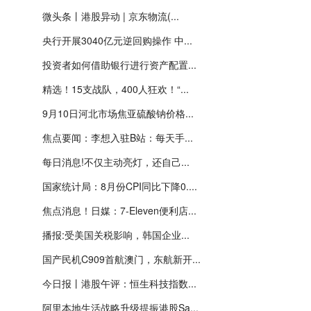
微头条丨港股异动 | 京东物流(...
央行开展3040亿元逆回购操作 中...
投资者如何借助银行进行资产配置...
精选！15支战队，400人狂欢！“...
9月10日河北市场焦亚硫酸钠价格...
焦点要闻：李想入驻B站：每天手...
每日消息!不仅主动亮灯，还自己...
国家统计局：8月份CPI同比下降0....
焦点消息！日媒：7-Eleven便利店...
播报:受美国关税影响，韩国企业...
国产民机C909首航澳门，东航新开...
今日报丨港股午评：恒生科技指数...
阿里本地生活战略升级提振港股Sa...