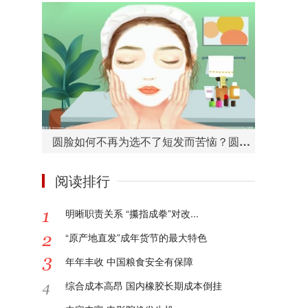
圆脸如何不再为选不了短发而苦恼？圆脸适合的短发造型有哪些？
阅读排行
明晰职责关系 “攥指成拳”对改...
“原产地直发”成年货节的最大特色
年年丰收 中国粮食安全有保障
综合成本高昂 国内橡胶长期成本倒挂