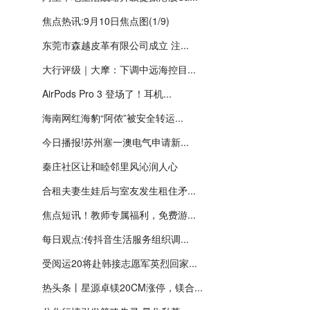
焦点热讯:9月10日焦点图(1/9)
东莞市森越皮革有限公司成立 注...
大行评级｜大摩：下调中远海控目...
AirPods Pro 3 登场了！耳机...
海南网红海豹“阿侬”被安全转运...
今日播报!苏州塞一澳电气申请新...
秦庄社区让和睦邻里风沁润人心
合租夫妻生娃后与室友发生租住矛...
焦点短讯！教师专属福利，免费游...
每日观点:传抖音生活服务组织调...
受阅运20将赴韩接志愿军英烈回家...
热头条丨星源卓镁20CM涨停，镁合...