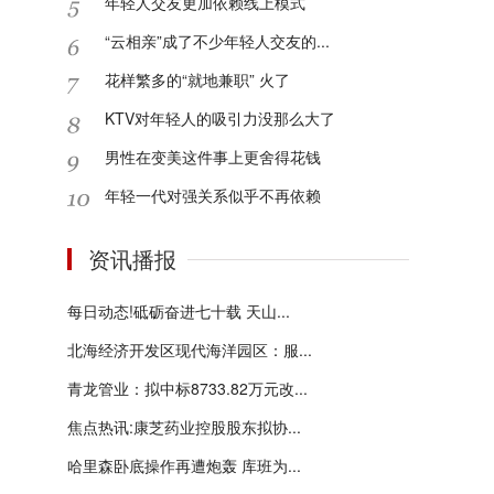
年轻人交友更加依赖线上模式
“云相亲”成了不少年轻人交友的...
花样繁多的“就地兼职” 火了
KTV对年轻人的吸引力没那么大了
男性在变美这件事上更舍得花钱
年轻一代对强关系似乎不再依赖
资讯播报
每日动态!砥砺奋进七十载 天山...
北海经济开发区现代海洋园区：服...
青龙管业：拟中标8733.82万元改...
焦点热讯:康芝药业控股股东拟协...
哈里森卧底操作再遭炮轰 库班为...