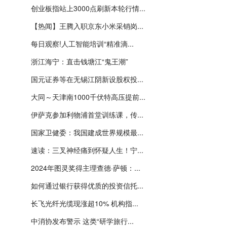
创业板指站上3000点刷新本轮行情...
【热闻】王腾入职京东小米采销岗...
每日观察!人工智能培训“精准滴...
浙江海宁：直击钱塘江“鬼王潮”
国元证券等在无锡江阴新设股权投...
大同～天津南1000千伏特高压提前...
伊萨克参加利物浦首堂训练课，传...
国家卫健委：我国建成世界规模最...
速读：三叉神经痛到怀疑人生！宁...
2024年图灵奖得主理查德·萨顿：...
如何通过银行获得优质的投资信托...
长飞光纤光缆现涨超10% 机构指...
中消协发布警示 这类“研学旅行...