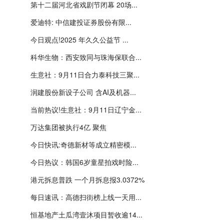
第十二届河北省戏剧节闭幕 20场...
爱迪特: 中信建投证券股份有限...
今日观点!2025 年久久公益节 ...
科华生物：西安致同与珠海保联合...
生意社：9月11日合力泰科技三聚...
润建股份新设子公司 含AI及机器...
当前热议!生意社：9月11日辽宁金...
万达集团被执行4亿 聚焦
今日快讯:奇德新材等成立精密模...
今日热议：韩国6岁童星拍戏时险...
港元拆息普跌 一个月拆息报3.0372%
每日速讯：高德扫街榜上线一天用...
恒基地产土瓜湾壹沐项目暂收逾14...