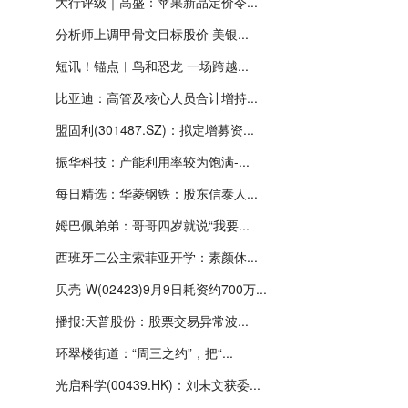
大行评级｜高盛：苹果新品定价令...
分析师上调甲骨文目标股价 美银...
短讯！锚点︱鸟和恐龙 一场跨越...
比亚迪：高管及核心人员合计增持...
盟固利(301487.SZ)：拟定增募资...
振华科技：产能利用率较为饱满-...
每日精选：华菱钢铁：股东信泰人...
姆巴佩弟弟：哥哥四岁就说“我要...
西班牙二公主索菲亚开学：素颜休...
贝壳-W(02423)9月9日耗资约700万...
播报:天普股份：股票交易异常波...
环翠楼街道：“周三之约”，把“...
光启科学(00439.HK)：刘未文获委...