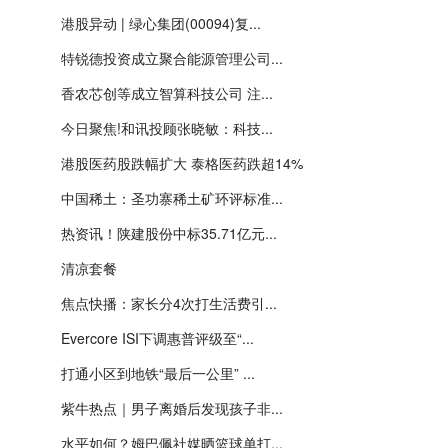
港股异动 | 绿心集团(00094)复...
特锐德投资成立聚合能源管理公司...
香农芯创等成立智算科技公司 注...
今日聚焦!和讯投顾张晓敏：科技...
港股医药股跌幅扩大 泰格医药跌超14%
中国稀土：圣功寨稀土矿环评标准...
热资讯！陕建股份中标35.71亿元...
清凉套餐
焦点快播：家长分4次打生活费引...
Evercore ISI下调惠普评级至“...
打通小区到地铁“最后一公里” ...
紫牛热点｜男子离婚后发现孩子非...
水平如何？姆巴佩社媒晒篮球单打...