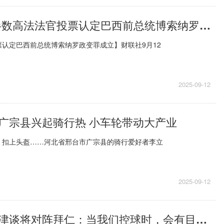
当前关注:超半数高法法官投票认定巴西前总统博索纳罗政变罪成立
认定巴西前总统博索纳罗政变罪成立】财联社9月12
2025-09-12
广宗县兴起骑行热 小车轮带动大产业
、扣上头盔……河北省邢台市广宗县的骑行爱好者李立
2025-09-12
汉堡主帅波尔津谈将对阵拜仁：当我们控球时，会有目的向前推进_今日视点