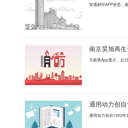
智通财经APP获悉，截
南京昊旭再生
天眼查App显示，近
通用动力创自
通用动力创自1952