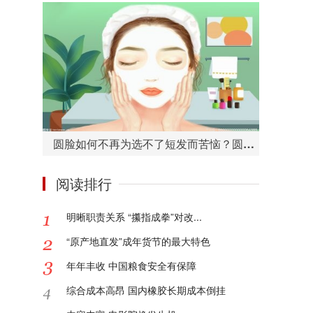
圆脸如何不再为选不了短发而苦恼？圆脸适合的短发造型有哪些？
阅读排行
明晰职责关系 “攥指成拳”对改...
“原产地直发”成年货节的最大特色
年年丰收 中国粮食安全有保障
综合成本高昂 国内橡胶长期成本倒挂