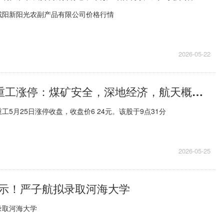
陕西咸阳新阳光农副产品有限公司价格行情
2026-05-22
5月25日中信重工涨停：煤矿安全，深地经济，航天概念热股 百事通
5月25日涨停收盘，收盘价6 24元。该股于9点31分
2026-05-25
示！严子航拟录取河海大学
录取河海大学