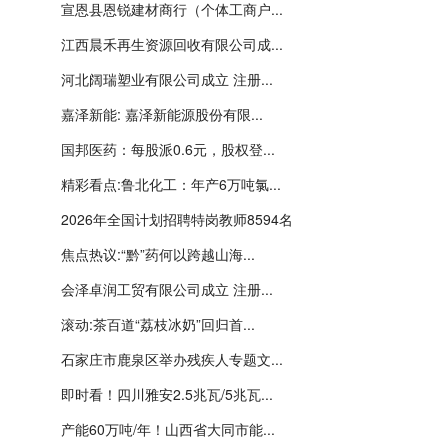
宣恩县恩锐建材商行（个体工商户...
江西晨禾再生资源回收有限公司成...
河北阔瑞塑业有限公司成立 注册...
嘉泽新能: 嘉泽新能源股份有限...
国邦医药：每股派0.6元，股权登...
精彩看点:鲁北化工：年产6万吨氯...
2026年全国计划招聘特岗教师8594名
焦点热议:“黔”药何以跨越山海...
会泽卓润工贸有限公司成立 注册...
滚动:茶百道“荔枝冰奶”回归首...
石家庄市鹿泉区举办残疾人专题文...
即时看！四川雅安2.5兆瓦/5兆瓦...
产能60万吨/年！山西省大同市能...