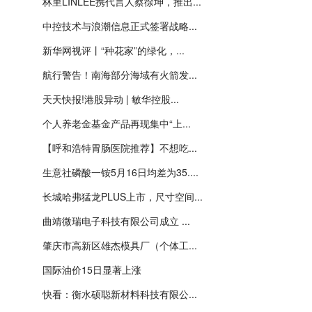
林里LINLEE携代言人蔡徐坤，推出...
中控技术与浪潮信息正式签署战略...
新华网视评丨“种花家”的绿化，...
航行警告！南海部分海域有火箭发...
天天快报!港股异动 | 敏华控股...
个人养老金基金产品再现集中“上...
【呼和浩特胃肠医院推荐】不想吃...
生意社磷酸一铵5月16日均差为35....
长城哈弗猛龙PLUS上市，尺寸空间...
曲靖微瑞电子科技有限公司成立 ...
肇庆市高新区雄杰模具厂（个体工...
国际油价15日显著上涨
快看：衡水硕聪新材料科技有限公...