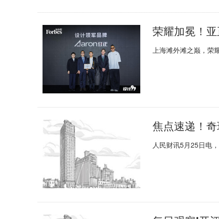
荣耀加冕！亚
上海滩外滩之巅，荣耀
焦点速递！奇
人民财讯5月25日电