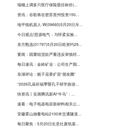
瑞穗上调多只医疗保险股目标价|...
资讯：谷歌将在密苏里州投资150...
地平线机器人-W(09660)5月20日斥...
今日观点!思源电气：与怀柔实验...
东方甄选(01797)5月20日耗资约29...
要闻：因重组贷款严重违反审慎经...
每日速讯：金岭矿业：公司生产期...
东湖评论：栀子花香扩容“朋友圈”
“2026孔庙祈福季暨孔子研学旅游...
快资讯丨实测腾讯新AI“牛马”：...
速看：电子电器电容新材料相关公...
安徽霍山抽蓄电站2100米交通隧道...
每日聚焦：5月20日生意社废纸基...