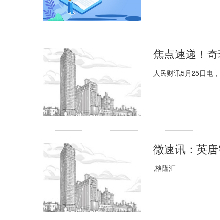
焦点速递！奇
人民财讯5月25日电
,格隆汇