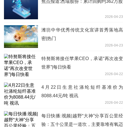
焦点报道:杰瑞股份：累计回购约362万股
2026-04-23
潍坊中华优秀传统文化宣讲首秀落地高
密|热门
2026-04-23
特努斯将接任苹果CEO，承诺“再次改变
世界”|每日快看
2026-04-22
4月22日生意社涤纶短纤基准价为
8088.44元/吨 视讯
2026-04-22
每日快播:视频|越野“大神”分享百公里经
验：五十公里是一道坎，主要靠堆有氧迈