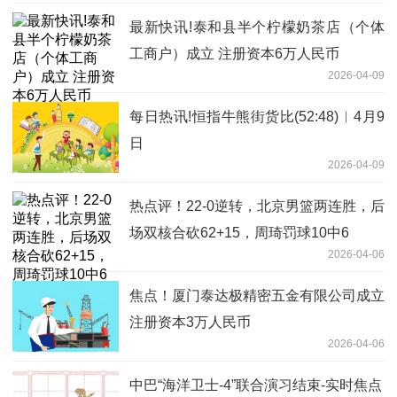
最新快讯!泰和县半个柠檬奶茶店（个体
工商户）成立 注册资本6万人民币
2026-04-09
每日热讯!恒指牛熊街货比(52:48)︱4月9
日
2026-04-09
热点评！22-0逆转，北京男篮两连胜，后
场双核合砍62+15，周琦罚球10中6
2026-04-06
焦点！厦门泰达极精密五金有限公司成立
注册资本3万人民币
2026-04-06
中巴“海洋卫士-4”联合演习结束-实时焦点