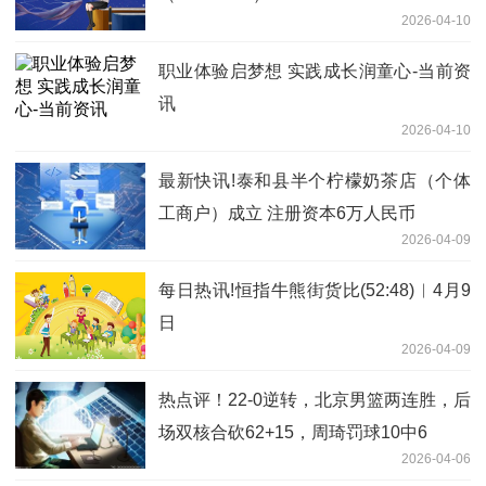
2026-04-10
职业体验启梦想 实践成长润童心-当前资
讯
2026-04-10
最新快讯!泰和县半个柠檬奶茶店（个体
工商户）成立 注册资本6万人民币
2026-04-09
每日热讯!恒指牛熊街货比(52:48)︱4月9
日
2026-04-09
热点评！22-0逆转，北京男篮两连胜，后
场双核合砍62+15，周琦罚球10中6
2026-04-06