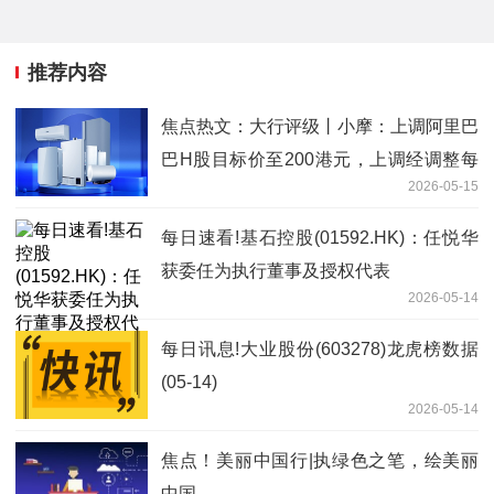
推荐内容
焦点热文：大行评级丨小摩：上调阿里巴
巴H股目标价至200港元，上调经调整每
2026-05-15
股盈利预测
每日速看!基石控股(01592.HK)：任悦华
获委任为执行董事及授权代表
2026-05-14
每日讯息!大业股份(603278)龙虎榜数据
(05-14)
2026-05-14
焦点！美丽中国行|执绿色之笔，绘美丽
中国