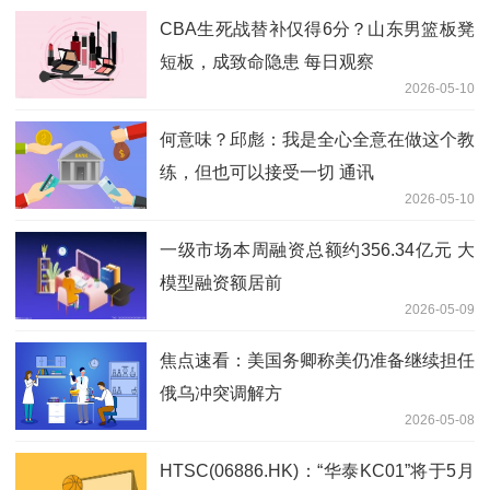
CBA生死战替补仅得6分？山东男篮板凳
短板，成致命隐患 每日观察
2026-05-10
何意味？邱彪：我是全心全意在做这个教
练，但也可以接受一切 通讯
2026-05-10
一级市场本周融资总额约356.34亿元 大
模型融资额居前
2026-05-09
焦点速看：美国务卿称美仍准备继续担任
俄乌冲突调解方
2026-05-08
HTSC(06886.HK)：“华泰KC01”将于5月