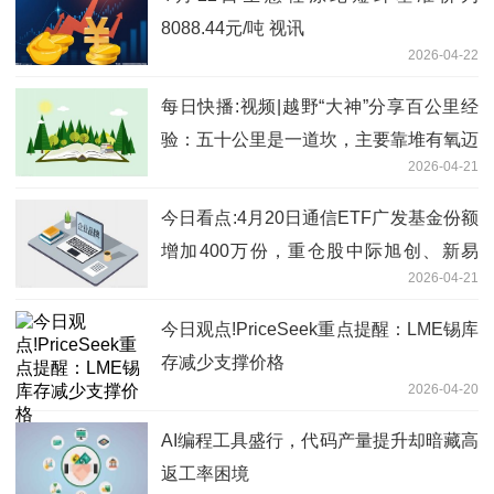
8088.44元/吨 视讯
2026-04-22
每日快播:视频|越野“大神”分享百公里经
验：五十公里是一道坎，主要靠堆有氧迈
2026-04-21
过
今日看点:4月20日通信ETF广发基金份额
增加400万份，重仓股中际旭创、新易
2026-04-21
盛、中兴通讯
今日观点!PriceSeek重点提醒：LME锡库
存减少支撑价格
2026-04-20
AI编程工具盛行，代码产量提升却暗藏高
返工率困境