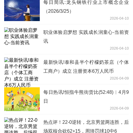
每日简讯:龙头钢铁行业上市概念企业
（2026/3/25）
2026-04-10
职业体验启梦想 实践成长润童心-当前资
讯
2026-04-10
最新快讯!泰和县半个柠檬奶茶店（个体
工商户）成立 注册资本6万人民币
2026-04-09
每日热讯!恒指牛熊街货比(52:48)︱4月9
日
2026-04-09
热点评！22-0逆转，北京男篮两连胜，后
场双核合砍62+15，周琦罚球10中6