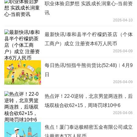
职业体验启梦想 实践成长润童心-当前资
讯
2026-04-10
最新快讯!泰和县半个柠檬奶茶店（个体
工商户）成立 注册资本6万人民币
2026-04-09
每日热讯!恒指牛熊街货比(52:48)︱4月9
日
2026-04-09
热点评！22-0逆转，北京男篮两连胜，后
场双核合砍62+15，周琦罚球10中6
2026-04-06
焦点！厦门泰达极精密五金有限公司成立
注册资本3万人民币