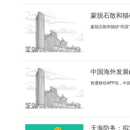
蒙脱石散和猫
蒙脱石散和猫砂“同源”
智通财经APP讯，中国
天海防务：拟