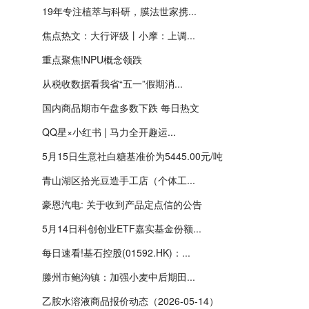
19年专注植萃与科研，膜法世家携...
焦点热文：大行评级丨小摩：上调...
重点聚焦!NPU概念领跌
从税收数据看我省“五一”假期消...
国内商品期市午盘多数下跌 每日热文
QQ星×小红书 | 马力全开趣运...
5月15日生意社白糖基准价为5445.00元/吨
青山湖区拾光豆造手工店（个体工...
豪恩汽电: 关于收到产品定点信的公告
5月14日科创创业ETF嘉实基金份额...
每日速看!基石控股(01592.HK)：...
滕州市鲍沟镇：加强小麦中后期田...
乙胺水溶液商品报价动态（2026-05-14）