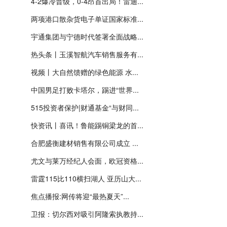
4-2爆冷晋级，0-4昂首出局！雷迪...
两项港口散杂货电子单证国家标准...
宇通集团与宁德时代签署全面战略...
热头条丨玉溪智航汽车销售服务有...
视频丨大自然馈赠的绿色能源 水...
中国男足打败卡塔尔，踢进“世界...
515投资者保护|财通基金“与财同...
快资讯丨喜讯！鲁能踢铜梁龙的首...
合肥盛衡建材销售有限公司成立 ...
尤文与莱万经纪人会面，欧冠资格...
雷霆115比110横扫湖人 亚历山大...
焦点播报:网传将迎“最热夏天”...
卫报：切尔西对吸引阿隆索执教持...