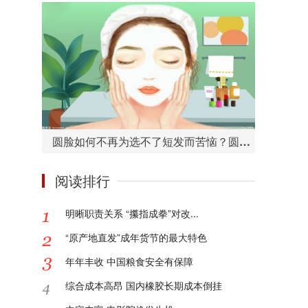
圆脸如何不再为选不了短发而苦恼？圆脸适合的短发造型有哪些？
阅读排行
明晰职责关系 “攥指成拳”对改...
“原产地直发”成年货节的最大特色
年年丰收 中国粮食安全有保障
综合成本高昂 国内橡胶长期成本倒挂