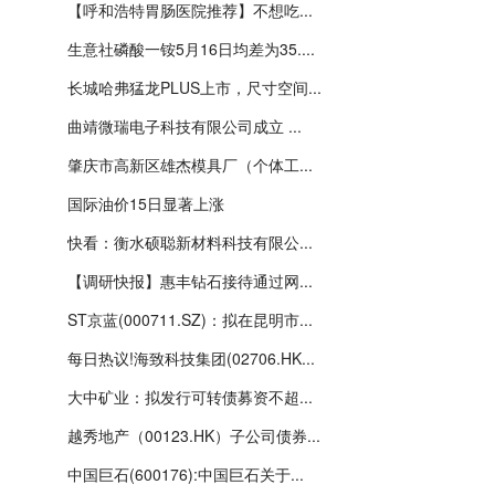
【呼和浩特胃肠医院推荐】不想吃...
生意社磷酸一铵5月16日均差为35....
长城哈弗猛龙PLUS上市，尺寸空间...
曲靖微瑞电子科技有限公司成立 ...
肇庆市高新区雄杰模具厂（个体工...
国际油价15日显著上涨
快看：衡水硕聪新材料科技有限公...
【调研快报】惠丰钻石接待通过网...
ST京蓝(000711.SZ)：拟在昆明市...
每日热议!海致科技集团(02706.HK...
大中矿业：拟发行可转债募资不超...
越秀地产（00123.HK）子公司债券...
中国巨石(600176):中国巨石关于...