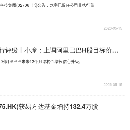
科技集团(02706 HK)公告，龙宇已辞任公司非执行董
2026-05-15
焦点热文：大行评级丨小摩：上调阿里巴巴H股目标价至200港元，上调经调整每股盈利预测
，对阿里巴巴未来12个月结构性增长信心升级。
2026-05-15
75.HK)获易方达基金增持132.4万股