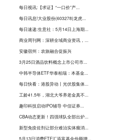
每日视讯:【求证】“一口价”产...
每日讯息!大业股份(603278)龙虎...
每日速递:生意社：5月14日上海期...
商业周刊网：深耕全域商业资讯，...
安徽宿州：农旅融合促振兴
3月25日酒品饮料概念上市公司市...
中韩半导体ETF华泰柏瑞：本基金...
每日快看：港股异动丨光伏股集体...
工龄41.5年，湖北大爷养老金真不...
趣印科技启动IPO辅导 中信证券...
CBA动态更新！四强球队全部出炉...
新型免疫佐剂让部分难治实体瘤消...
5月13日消费ETF汇添富基金份额增...