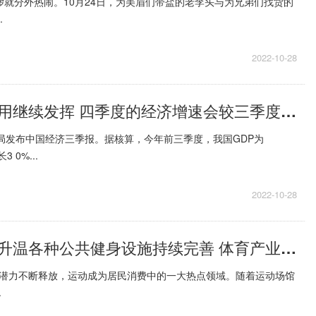
锣就分外热闹。10月24日，为美眉们带盐的老李头与为兄弟们找货的
.
2022-10-28
稳经济政策作用继续发挥 四季度的经济增速会较三季度有所好转
计局发布中国经济三季报。据核算，今年前三季度，我国GDP为
 0%...
2022-10-28
冰雪运动消费升温各种公共健身设施持续完善 体育产业发展将步入快车道
费潜力不断释放，运动成为居民消费中的一大热点领域。随着运动场馆
.