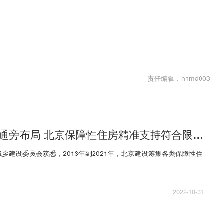
集保障性住房首批4个试点项目已经全部办理入住
优先在轨道交通旁布局
需求
责任编辑：hnmd003
优先在轨道交通旁布局 北京保障性住房精准支持符合限购的刚需无房家庭首次置业需求
乡建设委员会获悉，2013年到2021年，北京建设筹集各类保障性住
2022-10-31