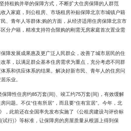
，坚持租购并举的保障方式，不断扩大住房保障的人群范
低收入家庭，到公租房、市场租房补贴保障北京市城镇户籍
民、青年人等群体;购的方面，从经济适用住房保障北京市
不区分户籍，精准支持符合限购的刚需无房家庭首次置业需
房保障发展成果惠及更广泛人民群众，改善了城市居民的住
性改革，以满足群众基本住房需求为重点，充分考虑不同群
度体系和供应体系的结果。解决好新市民、青年人的住房问
安居乐业。
类保障性住房约85万套(间)、竣工约75万套(间)，有效缓解
问题。不仅“住有所居”，而且要“住有宜居”。今年，北
)》，此前还在全国率先发布实施了《公租房建设与评价标
(试行)》等标准，让保障房的房屋质量从根源上得到保