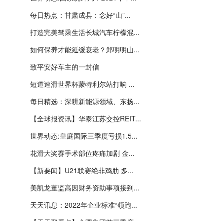
每日热点：甘肃成县：念好“山”...
打造完美驾乘生活长城汽车柠檬混...
如何保养才能延缓衰老？郑明明山...
致平安好车主的一封信
短道速滑世界杯蒙特利尔站打响 ...
每日精选：深耕新能源领域、东扬...
【全球报资讯】华泰江苏交控REIT...
世界动态:皇庭国际三季度亏损1.5...
花滑大奖赛手术部位疼痛加剧 金...
【新要闻】U21联赛绝非鸡肋 多...
美凯龙董监高因财务资助事项接到...
天天讯息：2022年企业标准“领跑...