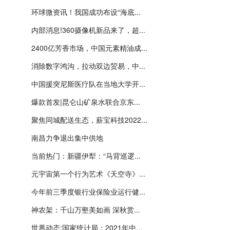
环球微资讯！我国成功布设“海底...
内部消息!360摄像机新品来了，超...
2400亿芳香市场，中国元素精油成...
消除数字鸿沟，拉动双边贸易，中...
中国援突尼斯医疗队在当地大学开...
爆款首发|昆仑山矿泉水联合京东...
聚焦同城配送生态，薪宝科技2022...
南昌力争退出集中供地
当前热门：新疆伊犁：“马背巡逻...
元宇宙第一个行为艺术《天空寺》...
今年前三季度银行业保险业运行健...
神农架：千山万壑美如画 深秋赏...
世界动态:国家统计局：2021年中...