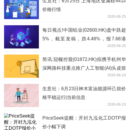
生意社：6月25日 上海地区金属硅441#
价格行情
2026-06-25
每日视点!中国铝业(02600.HK)盘中跌超
5%，截至发稿，跌4.48%，报7.68港
2026-06-25
元，成交额2.26亿港元
简讯:冠轈控股(01872.HK)拟携手杭州华
深网路科技重点推广人工智能(AI)头皮按
2026-06-23
摩梳及其相关耗材产品
生意社：6月23日神木富油能源环己烷价
格平稳运行|当前信息
2026-06-23
PriceSeek提醒：开封九泓化工DOTP报
价小幅下调