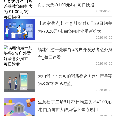
向扩大为-91.00元/吨_每日快报
2026-06-30
【独家焦点】生意社锰硅6月29日均差
为-70.20元/吨 由负向缩小重新扩大
2026-06-29
福建仙游一处峡谷5名户外爱好者意外身
亡_每日速看
2026-06-29
天山铝业：公司的铝箔板块主要生产单零
箔及双零箔|观热点
2026-06-29
生意社丁二烯6月27日均差为-647.00元/
吨 由负向扩大转为缩小 焦点热门
2026-06-27