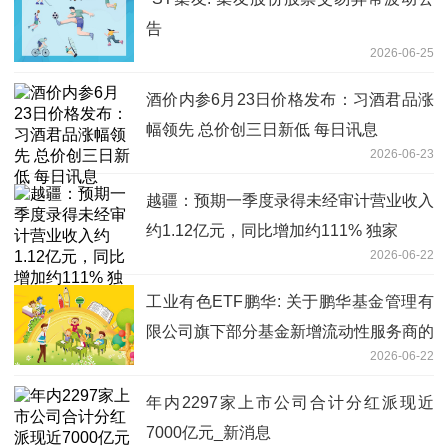
告
2026-06-25
酒价内参6月23日价格发布：习酒君品涨
幅领先 总价创三日新低 每日讯息
2026-06-23
越疆：预期一季度录得未经审计营业收入
约1.12亿元，同比增加约111% 独家
2026-06-22
工业有色ETF鹏华: 关于鹏华基金管理有
限公司旗下部分基金新增流动性服务商的
2026-06-22
公告_每日热点
年内2297家上市公司合计分红派现近
7000亿元_新消息