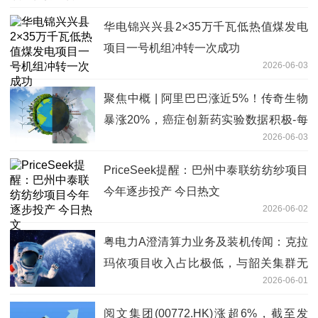
华电锦兴兴县2×35万千瓦低热值煤发电
项目一号机组冲转一次成功
2026-06-03
聚焦中概 | 阿里巴巴涨近5%！传奇生物
暴涨20%，癌症创新药实验数据积极-每
2026-06-03
日热议
PriceSeek提醒：巴州中泰联纺纺纱项目
今年逐步投产 今日热文
2026-06-02
粤电力A澄清算力业务及装机传闻：克拉
玛依项目收入占比极低，与韶关集群无
2026-06-01
关|微动态
阅文集团(00772.HK)涨超6%，截至发