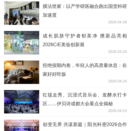
膜法世家：以产学研医融合跑出国货科研
加速度
2026-04-29
成长肌肤守护者郁美净 携新品亮相
2026CiE美妆创新展
2026-03-20
拒绝假期内卷，年轻人的高质量休息：在
家好好吃饭
2026-04-24
红毯走秀、沉浸式音乐会、发酵水打卡
区……伊贝诗成都大会看点全揭秘
2026-04-23
创变无界 共谋新篇｜阳光科密2026合作