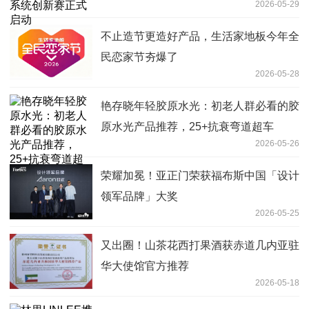
2026-05-29
不止造节更造好产品，生活家地板今年全
民恋家节夯爆了
2026-05-28
艳存晓年轻胶原水光：初老人群必看的胶
原水光产品推荐，25+抗衰弯道超车
2026-05-26
荣耀加冕！亚正门荣获福布斯中国「设计
领军品牌」大奖
2026-05-25
又出圈！山茶花西打果酒获赤道几内亚驻
华大使馆官方推荐
2026-05-18