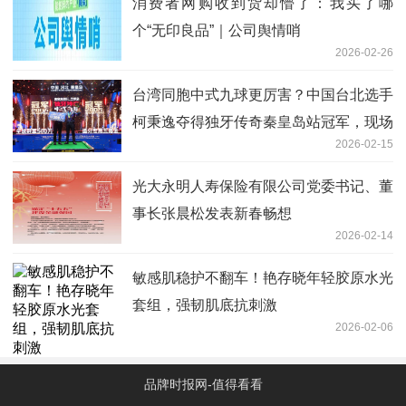
消费者网购收到货却懵了：我买了哪
个“无印良品”｜公司舆情哨
2026-02-26
台湾同胞中式九球更厉害？中国台北选手
柯秉逸夺得独牙传奇秦皇岛站冠军，现场
2026-02-15
观众向冠军高呼回家过年
光大永明人寿保险有限公司党委书记、董
事长张晨松发表新春畅想
2026-02-14
敏感肌稳护不翻车！艳存晓年轻胶原水光
套组，强韧肌底抗刺激
2026-02-06
品牌时报网-值得看看