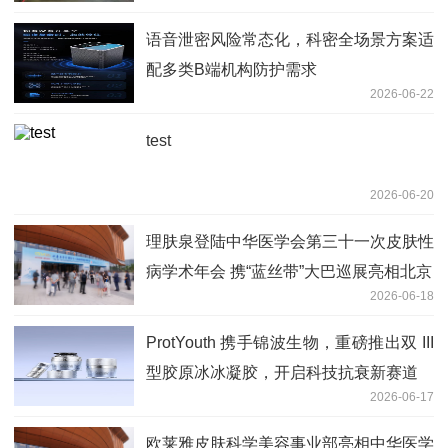
语音泄密风险常态化，科密全场景方案适
配多类B端机构防护需求
2026-06-22
test
2026-06-20
理肤泉登陆中华医学会第三十一次皮肤性
病学术年会 携“蓝丝带”大巴巡展亮相北京
2026-06-18
ProtYouth 携手锦波生物，重磅推出双 III
型胶原冰冰凝胶，开启科技抗衰新赛道
2026-06-17
欧莱雅皮肤科学美容事业部亮相中华医学