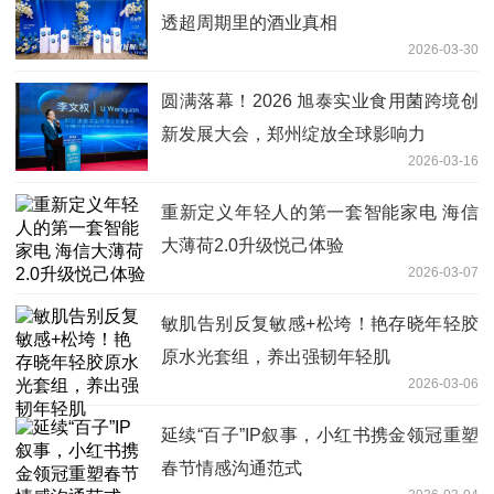
透超周期里的酒业真相
2026-03-30
圆满落幕！2026 旭泰实业食用菌跨境创
新发展大会，郑州绽放全球影响力
2026-03-16
重新定义年轻人的第一套智能家电 海信
大薄荷2.0升级悦己体验
2026-03-07
敏肌告别反复敏感+松垮！艳存晓年轻胶
原水光套组，养出强韧年轻肌
2026-03-06
延续“百子”IP叙事，小红书携金领冠重塑
春节情感沟通范式