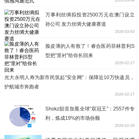
2026-03-04
万事利丝绸拟投资2500万元在澳门设立
孙公司 发力丝绸大健康赛道
2026-03-03
脸皮薄的人有救了！睿合医药菲林普利S
型把“里衬”给你长回来
2026-02-27
光大永明人寿为新市民筑起“安全网”：保障近10万快递员，
护航城市奔跑者
2026-02-27
Shokz韶音加冕全球“双冠王”：2557件专
利，炼成19%的市场份额
2026-02-26