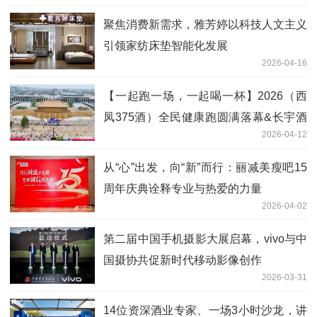
聚焦消费新需求，雅芳婷以科技人文主义
引领家纺床垫智能化发展
2026-04-16
【一起跑一场，一起喝一杯】2026（西
凤375酒）全民健康跑圆满落幕&长宇酒
2026-04-12
业2025年度全国优秀经销商表彰大会圆
满举行
从“心”出发，向“新”而行：丽减美瘦吧15
周年庆典诠释专业与热爱的力量
2026-04-02
第二届中国手机摄影大展启幕，vivo与中
国摄协共促新时代移动影像创作
2026-03-31
14位资深酒业专家、一场3小时沙龙，讲