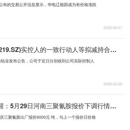
1日公布的交易公开信息显示，华电辽能因成为有价格涨跌
2026-06-01
腾远钴业(301219.SZ)实控人的一致行动人等拟减持合计不超0.19%股份-今日播报
远钴业发布公告，公司于近日分别收到公司实际控制人
2026-05-29
PriceSeek提醒：5月29日河南三聚氰胺报价下调行情分析
天庆三聚氰胺出厂报价6000元 吨，与上一个报价日价格