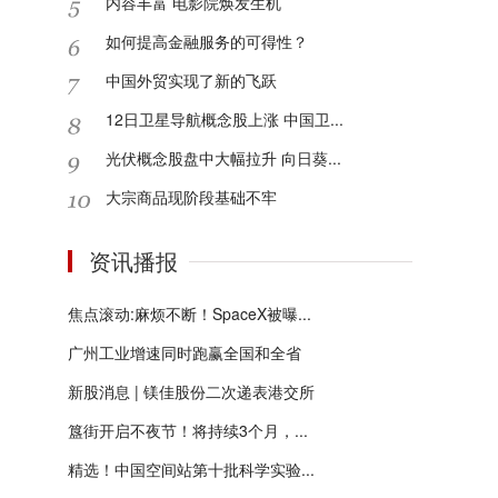
内容丰富 电影院焕发生机
如何提高金融服务的可得性？
中国外贸实现了新的飞跃
12日卫星导航概念股上涨 中国卫...
光伏概念股盘中大幅拉升 向日葵...
大宗商品现阶段基础不牢
资讯播报
焦点滚动:麻烦不断！SpaceX被曝...
广州工业增速同时跑赢全国和全省
新股消息 | 镁佳股份二次递表港交所
簋街开启不夜节！将持续3个月，...
精选！中国空间站第十批科学实验...