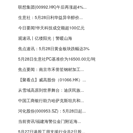
联想集团(00992.HK)午后再涨超4%...
生意社：5月28日利华益异辛醇价...
今日要闻!华天科技成交额超100亿元
观速讯丨亿缕阳光｜警暖山海
焦点速讯：5月28日黄金板块跌幅达3%
5月28日生意社PC基准价为16500.00元/吨
焦点要闻：南京市禾誉笙钢材加工...
【聚看点】威高股份（01066.HK）...
从雪域高原到世界舞台：迪庆民族...
中国工商银行助力哈萨克斯坦共和...
河化股份(000953.SZ)：5月28日起...
当前资讯!福建海警位金门附近海...
5月27日港股工用支援行业共2只股...