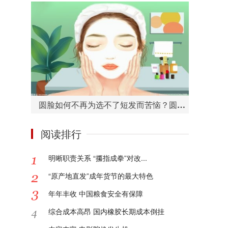
圆脸如何不再为选不了短发而苦恼？圆脸适合的短发造型有哪些？
阅读排行
明晰职责关系 “攥指成拳”对改...
“原产地直发”成年货节的最大特色
年年丰收 中国粮食安全有保障
综合成本高昂 国内橡胶长期成本倒挂