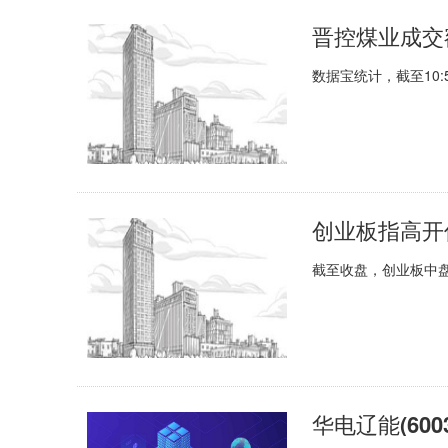
晋控煤业成交额
数据宝统计，截至10:5
截至收盘，创业板中盘2
华电辽能(6003