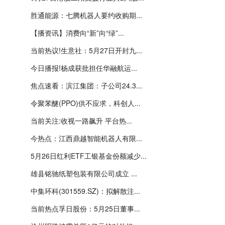
胜通能源：七腾机器人要约收购期...
【播资讯】消费向“新”向“绿”...
当前热议!生意社：5月27日开封九...
今日播报!杨成获批担任华融航运...
焦点速看：滨江集团：子公司24.3...
令聚苯醚(PPO)供不应求，科创人...
当前关注:收视一路飙升 平台热...
今热点：江西鼎越智能机器人有限...
5月26日红利ETF工银基金份额减少...
雄县铭驰纸塑包装有限公司成立 ...
中集环科(301559.SZ)：拟解散注...
当前热点孚日股份：5月25日董事...