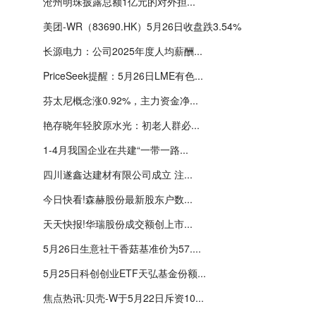
沧州明珠披露总额1亿元的对外担...
美团-WR（83690.HK）5月26日收盘跌3.54%
长源电力：公司2025年度人均薪酬...
PriceSeek提醒：5月26日LME有色...
芬太尼概念涨0.92%，主力资金净...
艳存晓年轻胶原水光：初老人群必...
1-4月我国企业在共建“一带一路...
四川遂鑫达建材有限公司成立 注...
今日快看!森赫股份最新股东户数...
天天快报!华瑞股份成交额创上市...
5月26日生意社干香菇基准价为57....
5月25日科创创业ETF天弘基金份额...
焦点热讯:贝壳-W于5月22日斥资10...