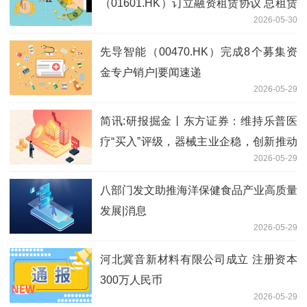
（01601.HK）订立融资租赁协议 总租赁
2026-05-30
款约1308万元
先导智能（00470.HK）完成8个募集资
金专户销户|要闻速递
2026-05-29
简讯:研报掘金丨东方证券：维持乐普医
疗“买入”评级，器械主业企稳，创新推动
2026-05-29
成长
八部门发文助推海洋保健食品产业高质量
发展|消息
2026-05-29
河北冀音新材料有限公司成立 注册资本
300万人民币
2026-05-29