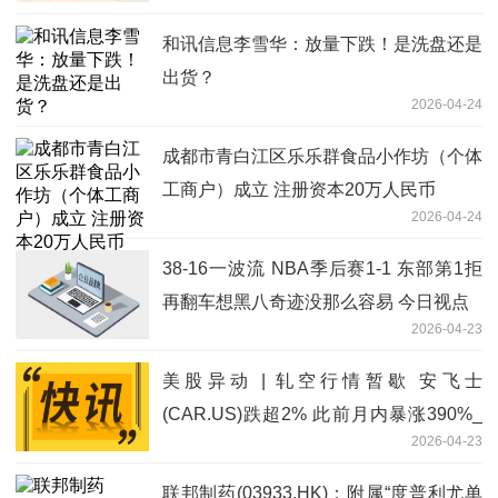
和讯信息李雪华：放量下跌！是洗盘还是
出货？
2026-04-24
成都市青白江区乐乐群食品小作坊（个体
工商户）成立 注册资本20万人民币
2026-04-24
38-16一波流 NBA季后赛1-1 东部第1拒
再翻车想黑八奇迹没那么容易 今日视点
2026-04-23
美股异动 | 轧空行情暂歇 安飞士
(CAR.US)跌超2% 此前月内暴涨390%_
2026-04-23
观热点
联邦制药(03933.HK)：附属“度普利尤单