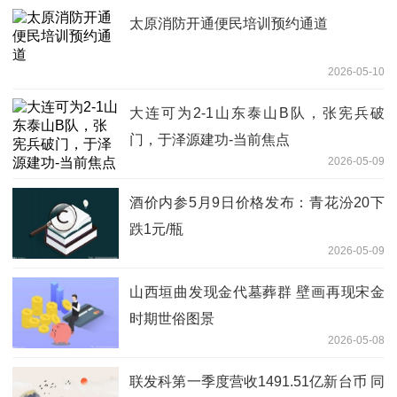
太原消防开通便民培训预约通道
2026-05-10
大连可为2-1山东泰山B队，张宪兵破
门，于泽源建功-当前焦点
2026-05-09
酒价内参5月9日价格发布：青花汾20下
跌1元/瓶
2026-05-09
山西垣曲发现金代墓葬群 壁画再现宋金
时期世俗图景
2026-05-08
联发科第一季度营收1491.51亿新台币 同