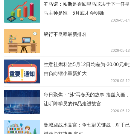
罗马诺：帕斯是否回皇马取决于下一任皇
马主帅是谁；5月底才会明确
2026-05-14
银行不良率最新排名
2026-05-13
生意社燃料油5月12日均差为-30.00元/吨
由负向缩小重新扩大
2026-05-12
每日聚焦：“苏”写春天的故事|掐丝入画，
让听障学员的作品走进故宫
2026-05-12
曼城迎战水晶宫：争七冠关键战，对手已
进欧协杯决赛 实时