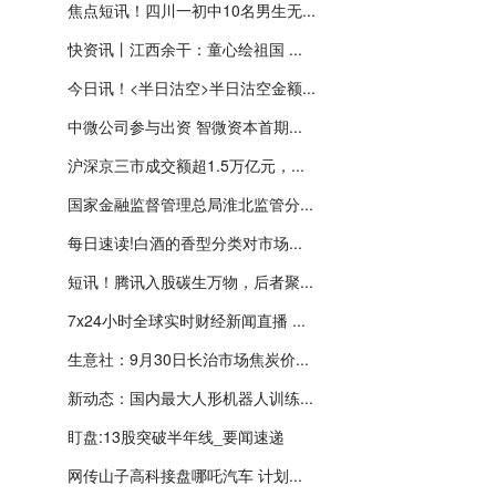
焦点短讯！四川一初中10名男生无...
快资讯丨江西余干：童心绘祖国 ...
今日讯！<半日沽空>半日沽空金额...
中微公司参与出资 智微资本首期...
沪深京三市成交额超1.5万亿元，...
国家金融监督管理总局淮北监管分...
每日速读!白酒的香型分类对市场...
短讯！腾讯入股碳生万物，后者聚...
7x24小时全球实时财经新闻直播 ...
生意社：9月30日长治市场焦炭价...
新动态：国内最大人形机器人训练...
盯盘:13股突破半年线_要闻速递
网传山子高科接盘哪吒汽车 计划...