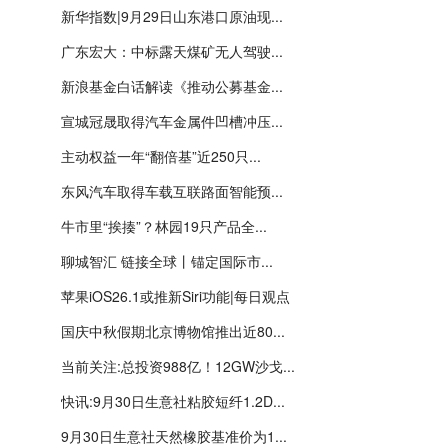
新华指数|9月29日山东港口原油现...
广东宏大：中标露天煤矿无人驾驶...
新浪基金白话解读《推动公募基金...
宣城冠晟取得汽车金属件凹槽冲压...
主动权益一年“翻倍基”近250只...
东风汽车取得车载互联路面智能预...
牛市里“挨揍”？林园19只产品全...
聊城智汇 链接全球丨锚定国际市...
苹果iOS26.1或推新Siri功能|每日观点
国庆中秋假期北京博物馆推出近80...
当前关注:总投资988亿！12GW沙戈...
快讯:9月30日生意社粘胶短纤1.2D...
9月30日生意社天然橡胶基准价为1...