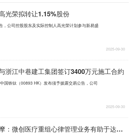
高光荣拟转让1.15%股份
）公告，公司控股股东及实际控制人高光荣计划参与新易盛
2025-09-30
与浙江中巷建工集团签订3400万元施工合約
中国铁钛（00893 HK）发布须予披露交易公告，公司
2025-09-30
大行评级丨大摩：微创医疗重组心律管理业务有助于达成财务目标 目标价16港元|焦点热议