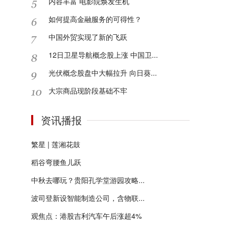
内容丰富 电影院焕发生机
如何提高金融服务的可得性？
中国外贸实现了新的飞跃
12日卫星导航概念股上涨 中国卫...
光伏概念股盘中大幅拉升 向日葵...
大宗商品现阶段基础不牢
资讯播报
繁星 | 莲湘花鼓
稻谷弯腰鱼儿跃
中秋去哪玩？贵阳孔学堂游园攻略...
波司登新设智能制造公司，含物联...
观焦点：港股吉利汽车午后涨超4%