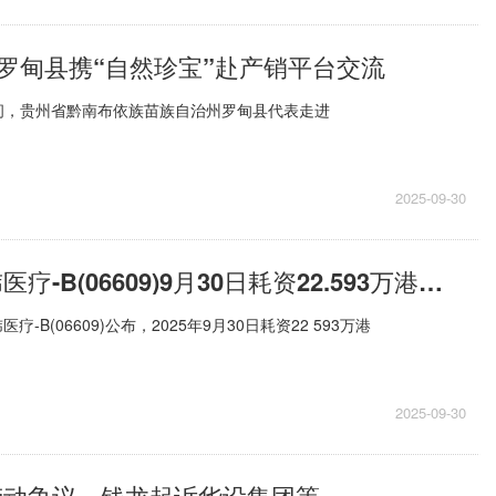
罗甸县携“自然珍宝”赴产销平台交流
间，贵州省黔南布依族苗族自治州罗甸县代表走进
2025-09-30
今日要闻!心玮医疗-B(06609)9月30日耗资22.593万港元回购3450股
疗-B(06609)公布，2025年9月30日耗资22 593万港
2025-09-30
劳动争议，钱龙起诉华设集团等