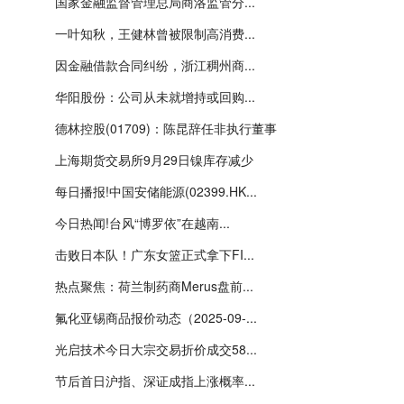
国家金融监督管理总局商洛监管分...
一叶知秋，王健林曾被限制高消费...
因金融借款合同纠纷，浙江稠州商...
华阳股份：公司从未就增持或回购...
德林控股(01709)：陈昆辞任非执行董事
上海期货交易所9月29日镍库存减少
每日播报!中国安储能源(02399.HK...
今日热闻!台风“博罗依”在越南...
击败日本队！广东女篮正式拿下FI...
热点聚焦：荷兰制药商Merus盘前...
氟化亚锡商品报价动态（2025-09-...
光启技术今日大宗交易折价成交58...
节后首日沪指、深证成指上涨概率...