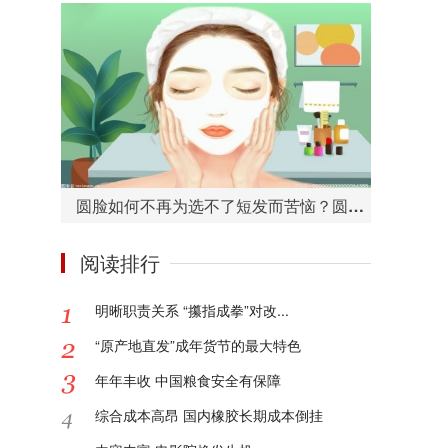
圆脸如何不再为选不了短发而苦恼？圆脸适合的短发造型有哪些？
阅读排行
明晰职责关系 “攥指成拳”对改...
“原产地直发”成年货节的最大特色
年年丰收 中国粮食安全有保障
综合成本高昂 国内橡胶长期成本倒挂