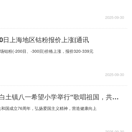
2025-09-30
30日上海地区钴粉报价上涨|通讯
钴粉(-200目、-300目)价格上涨，报价320-339元
2025-09-30
洛阳市栾川县白土镇八一希望小学举行“歌唱祖国，共庆华诞”歌唱比赛
共和国成立76周年，弘扬爱国主义精神，营造健康向上
2025-09-30