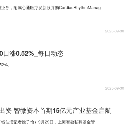
务，附属心通医疗发新股并购CardiacRhythmManag
2025-09-30
0日涨0.52%_每日动态
52%。
2025-09-30
出资 智微资本首期15亿元产业基金启航
钱佳滢记者操子怡）9月29日，上海智微私募基金管