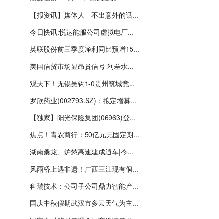
【报资讯】媒体人：不出意外的话...
今日快讯:悦达能服公司虚拟电厂...
英联股份前三季度净利同比预增15...
美国信贷市场显昂贵信号 利差水...
观天下！无锡吴钩1-0贵州筑城竞...
罗欣药业(002793.SZ)：拟定增募...
【独家】阳光保险集团(06963)登...
焦点！青农商行：50亿元无固定期...
湖南桑龙、炉慈高速建成通车|今...
风雨桥上遇非遗！广西三江现有侗...
科瑞技术：公司子公司鼎力智能产...
国庆中秋假期武汉市多云天气为主...