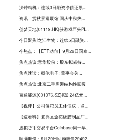
汉钟精机：连续3日融资净偿还累...
资讯：赏秋景逛展馆 国庆中秋热...
创梦天地(01119.HK)获游戏巨头Pl...
今日聚焦!之江生物：连续5日融资...
今热点：【ETF动向】9月29日国泰...
焦点热议:意华股份：股东拟减持...
焦点速读：概伦电子: 董事会关...
焦点热议:北京二手房迎结构性回暖
百通能源(001376.SZ)拟2.24亿元...
【视评】公司侵犯员工休假权，岂...
【速看料】复兴区金拓橡胶制品厂...
虚拟货币交易平台Coinbase周一早...
顺灏股份：9月29日回购股份29492...