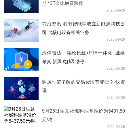
期 *ST金比触及涨停
2025-09-26
前沿资讯!明阳智能等成立新能源科技公
司 含核电设备相关业务
2025-09-26
涨停雷达：涤纶长丝+PTA一体化+业绩
修复 新凤鸣触及涨停
2025-09-26
购房时需了解的交易费用有哪些？-快资
讯
2025-09-26
9月26日生意社燃料油基准价为5437.50
元/吨
2025-09-26