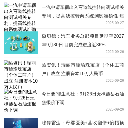
一汽申请车辆出入弯道线控转向测试相关
专利，提高线控转向系统测试准确性 焦
2025-09-27
点简讯
硕贝德：汽车业务总部项目延期至2027
年9月30日 目前完成进度近36%
2025-09-26
热资讯！瑞丽市甄瑜珠宝店（个体工商
户）成立 注册资本10万人民币
2025-09-26
今日要闻!生意社：9月26日无棣鑫岳石油
焦报价下调
2025-09-26
涨停雷达：母婴医美+营收翻倍+摘帽预