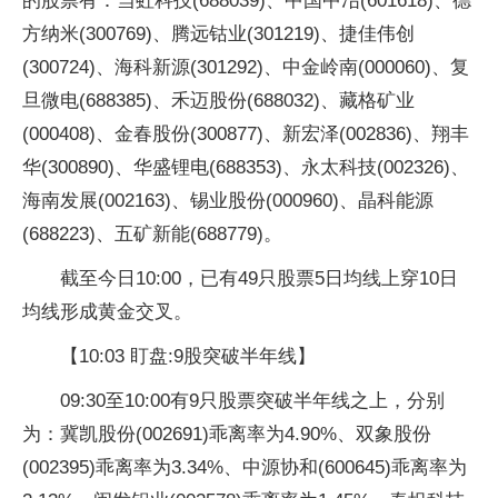
的股票有：当虹科技(688039)、中国中冶(601618)、德
方纳米(300769)、腾远钴业(301219)、捷佳伟创
(300724)、海科新源(301292)、中金岭南(000060)、复
旦微电(688385)、禾迈股份(688032)、藏格矿业
(000408)、金春股份(300877)、新宏泽(002836)、翔丰
华(300890)、华盛锂电(688353)、永太科技(002326)、
海南发展(002163)、锡业股份(000960)、晶科能源
(688223)、五矿新能(688779)。
截至今日10:00，已有49只股票5日均线上穿10日
均线形成黄金交叉。
【10:03 盯盘:9股突破半年线】
09:30至10:00有9只股票突破半年线之上，分别
为：冀凯股份(002691)乖离率为4.90%、双象股份
(002395)乖离率为3.34%、中源协和(600645)乖离率为