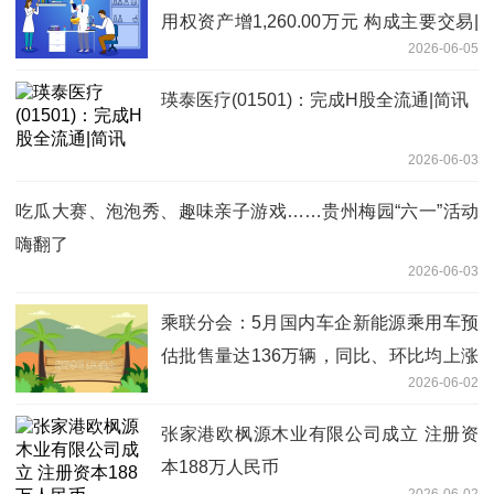
用权资产增1,260.00万元 构成主要交易|
2026-06-05
每日信息
瑛泰医疗(01501)：完成H股全流通|简讯
2026-06-03
吃瓜大赛、泡泡秀、趣味亲子游戏……贵州梅园“六一”活动
嗨翻了
2026-06-03
乘联分会：5月国内车企新能源乘用车预
估批售量达136万辆，同比、环比均上涨
2026-06-02
超11%|今日视点
张家港欧枫源木业有限公司成立 注册资
本188万人民币
2026-06-02