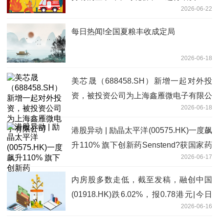
2026-06-22
每日热闻!全国夏粮丰收成定局
2026-06-18
美芯晟（688458.SH）新增一起对外投
资，被投资公司为上海鑫雁微电子有限公
2026-06-18
司
港股异动 | 励晶太平洋(00575.HK)一度飙
升110% 旗下创新药Senstend?获国家药
2026-06-17
监局上市批准
内房股多数走低，截至发稿，融创中国
(01918.HK)跌6.02%，报0.78港元|今日
2026-06-16
视点