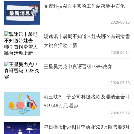
晶泰科技AI自主实验工作站落地中石化
2026-06-15
观速讯丨暑期不知道带娃去哪？首钢滑雪
大跳台活动上新
2026-06-14
王星昊力克申真谞晋级LG杯决赛
2026-06-13
渝三峡A：子公司补缴税款及滞纳金合计
519.46万元 看点
2026-06-12
每日播报![快讯]甘李药业329万限售股6月