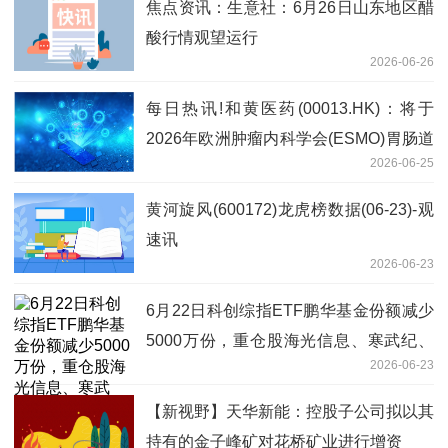
焦点资讯：生意社：6月26日山东地区醋
酸行情观望运行
2026-06-26
每日热讯!和黄医药(00013.HK)：将于
2026年欧洲肿瘤内科学会(ESMO)胃肠道
2026-06-25
肿瘤大会公布凡瑞格拉替尼用于治疗肝内
胆管癌的关键性II期研究数据
黄河旋风(600172)龙虎榜数据(06-23)-观
速讯
2026-06-23
6月22日科创综指ETF鹏华基金份额减少
5000万份，重仓股海光信息、寒武纪、
2026-06-23
摩尔线程 每日聚焦
【新视野】天华新能：控股子公司拟以其
持有的金子峰矿对花桥矿业进行增资