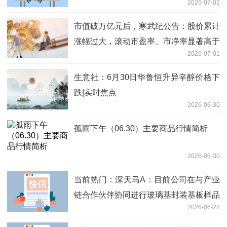
2026-07-02
市值破万亿元后，寒武纪公告：股价累计
涨幅过大，滚动市盈率、市净率显著高于
2026-07-01
行业水平
生意社：6月30日华鲁恒升异辛醇价格下
跌|实时焦点
2026-06-30
孤雨下午（06.30）主要商品行情简析
2026-06-30
当前热门：深天马A：目前公司在与产业
链合作伙伴协同进行玻璃基封装基板样品
2026-06-28
开发中 处在技术预研阶段