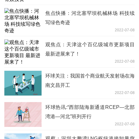
焦点快播：河北塞罕坝机械林场 科技续
写绿色奇迹
2022-07-08
观焦点：天津这个百亿级城市更新项目
最新进展来了！
2022-07-08
环球关注：我国首个商业航天发射场在海
南文昌开工
2022-07-08
环球热讯:“西部陆海新通道RCEP—北部
湾港—河北”班列开行
2022-07-08
观察：深圳大鹏湾LNG枢纽港接卸量突