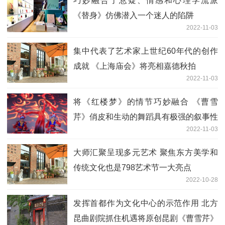
巧妙融合了悬疑、情感和心理学流派
《替身》仿佛潜入一个迷人的陷阱
2022-11-03
集中代表了艺术家上世纪60年代的创作
成就 《上海庙会》将亮相嘉德秋拍
2022-11-03
将《红楼梦》的情节巧妙融合 《曹雪
芹》俏皮和生动的舞蹈具有极强的叙事性
2022-11-03
特征
大师汇聚呈现多元艺术 聚焦东方美学和
传统文化也是798艺术节一大亮点
2022-10-28
发挥首都作为文化中心的示范作用 北方
昆曲剧院抓住机遇将原创昆剧《曹雪芹》