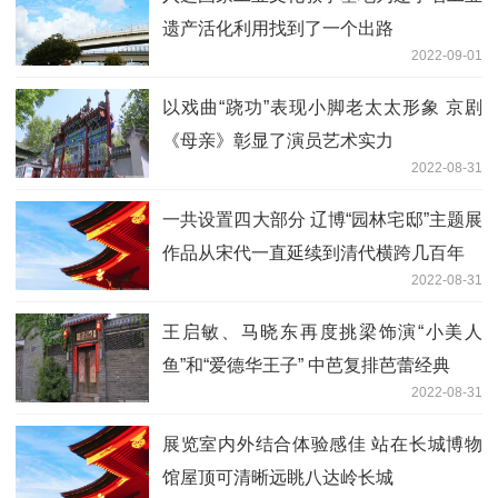
遗产活化利用找到了一个出路
2022-09-01
以戏曲“跷功”表现小脚老太太形象 京剧
《母亲》彰显了演员艺术实力
2022-08-31
一共设置四大部分 辽博“园林宅邸”主题展
作品从宋代一直延续到清代横跨几百年
2022-08-31
王启敏、马晓东再度挑梁饰演“小美人
鱼”和“爱德华王子” 中芭复排芭蕾经典
2022-08-31
展览室内外结合体验感佳 站在长城博物
馆屋顶可清晰远眺八达岭长城