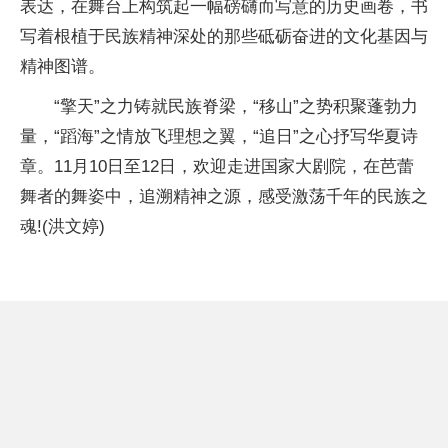
表达，在舞台上构筑起一幅磅礴而写意的历史画卷，书
写着根植于民族精神深处的那些砥砺奋进的文化基因与
精神图谱。
“擎天”之力铸就民族脊梁，“移山”之势积聚蓬勃力
量，“蹈海”之情放飞理想之翼，“追日”之心抒写华夏诗
章。11月10日至12日，欢迎走进国家大剧院，在芭蕾
舞者的舞姿中，追溯精神之源，感受激荡千年的民族之
魂!(洪文婷)