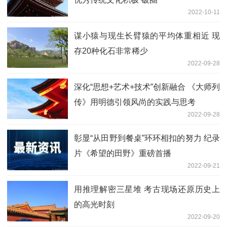
2022-10-11
谋小猿与现生长臂猿的平均体重相近 现
存20种化石非常稀少
2022-09-28
深化“思想+艺术+技术”创新融合 《大师列
传》用明德引领风尚的实践与思考
2022-09-28
彰显“从田野到餐桌”环环相扣的努力 纪录
片《希望的田野》重磅首播
2022-09-21
用推理解密三星堆 考古现场还原历史上
的高光时刻
2022-09-20