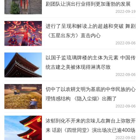
剧团队让演出行业得到更加蓬勃的发展
2022-09-19
进行了呈现和解读上的超越和突破 舞剧
《五星出东方》直击内心
2022-09-06
以国子监琉璃牌楼的主体为元素 中国传
统古建之美被体现得淋漓尽致
2022-09-06
切中了以农耕文明为基底的中华民族的心
理情感结构 《隐入尘烟》出圈了
2022-09-06
浓郁到化不开来的京味儿在舞台上弥散开
来 话剧《四世同堂》演出场次已逾400场
2022-09-02