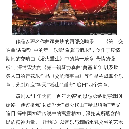
作品以著名作曲家关峡的四部交响乐——《第二交
响曲“希望”》中的第一乐章“希冀与追求”，创作于疫情
期间的交响曲《浴火重生》中的第一乐章“悲情的慢
板”，深情宏大的《第一钢琴协奏曲“奠基者”》以及脍
炙人口的管弦乐作品《交响叙事曲》等作品构成四个乐
章，分别对应“擎天”“移山”“蹈海”“追日”四个篇章。
该剧以“千年之问、百年之答”的思想脉络贯穿舞剧
始终，通过提炼“女娲补天”“愚公移山”“精卫填海”“夸父
追日”等中国神话传说中的寓意精神，深挖其所蕴含的
民族精神力量。《世纪》以音乐与舞蹈水乳交融的艺术