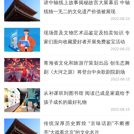
讲中轴线上故事揭秘故宫大展幕后 中轴
线独一无二的文化遗产价值被展现
2022-08-23
现场普及文物艺术品鉴定及拍卖知识 专
家们面向收藏爱好者开展免费鉴宝活动
2022-08-23
青海省文化和旅游厅策划出品 创生态舞
剧《大河之源》将登台中央歌剧院剧场
2022-08-15
从补课班到图书馆 阅读已成是家庭给予
孩子成长的最好礼物
2022-08-15
传统深厚历史辉煌 “京味话剧”不断擦
亮“大戏看北京”的文化名片