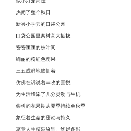
似小灯笼高挂
热闹了整个秋日
新兴小学旁的口袋公园
口袋公园里栾树高大挺拔
密密匝匝的枝叶间
绚丽的粉红色蒴果
三五成群地簇拥着
仿佛在诉说着丰收的喜悦
为生活增添了几分灵动与生机
栾树的花果期从夏季持续至秋季
象征着生命的蓬勃与持久
寓意人生精彩纷呈、绚烂多彩