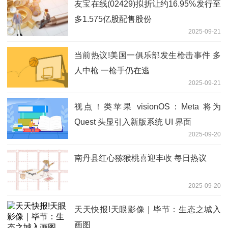
友宝在线(02429)拟折让约16.95%发行至
多1.575亿股配售股份
2025-09-21
当前热议!美国一俱乐部发生枪击事件 多
人中枪 一枪手仍在逃
2025-09-21
视点！类苹果 visionOS：Meta 将为
Quest 头显引入新版系统 UI 界面
2025-09-20
南丹县红心猕猴桃喜迎丰收 每日热议
2025-09-20
天天快报!天眼影像｜毕节：生态之城入
画图