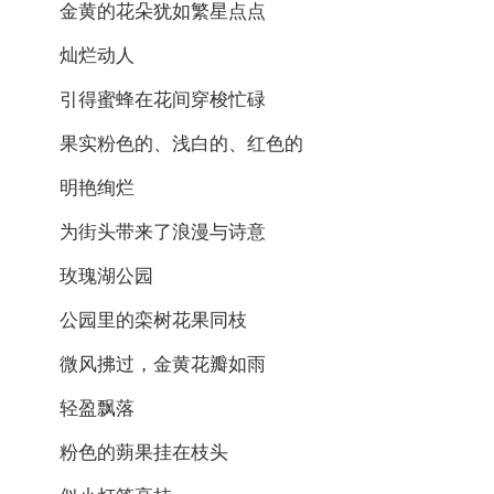
金黄的花朵犹如繁星点点
灿烂动人
引得蜜蜂在花间穿梭忙碌
果实粉色的、浅白的、红色的
明艳绚烂
为街头带来了浪漫与诗意
玫瑰湖公园
公园里的栾树花果同枝
微风拂过，金黄花瓣如雨
轻盈飘落
粉色的蒴果挂在枝头