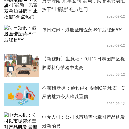
男子深陷“刷单返利”骗局，民警紧急劝阻
按下“止损键”-焦点热门
2025-09-12
每日短讯：港股圣诺医药-B午后涨超5%
2025-09-12
【新视野】生意社：9月12日泰国产区橡
胶原料行情稳中走高
2025-09-12
不莱梅新援：通过纳乔要到C罗球衣；C
罗的魅力令人难以置信
2025-09-12
中无人机：公司以市场需求牵引产品研发
最新消息