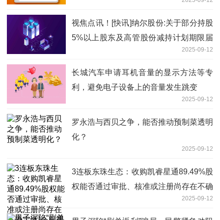
视焦点讯！[快讯]纳尔股份:关于部分持股
5%以上股东及高管股份减持计划期限届
2025-09-12
满暨实施情况
长城汽车申请耳机音量的显示方法等专
利，避免电子设备上的音量发生跳变
2025-09-12
罗永浩与西贝之争，能否推动预制菜透明
化？
2025-09-12
3连板东珠生态：收购凯睿星通89.49%股
权能否通过审批、核准或注册尚存在不确
2025-09-12
定性|今日视点