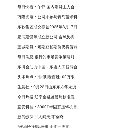
每日快看：午评|国内期货主力合...
万隆光电：公司未参与青岛苗米科...
东软集团成交额创2025年3月17日...
宏润建设等成立新公司 含AI及机...
宝城期货：短期豆粕期价仍将偏弱...
每日消息!银行的市场竞争策略对...
东博会助力中国－东盟人工智能合...
头条焦点：[快讯]老百姓102万限...
生意社：9月22日山东东方华龙沥...
今日热搜:辽宁金融监管局核准倪...
宜安科技：3000T半固态压铸机目...
新闻纵深 | “人间天河”创奇...
“桦加沙”影响福州 未来一周高...