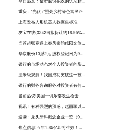
今日热文：金帝股份拟收购优尼精...
重庆：“光伏+”照亮乡村绿色富民路
上海发布人形机器人数据集标准
友宝在线(02429)拟折让约16.95%...
当苏超联赛遇上秦风秦韵咸阳文旅...
华康股份10派2元 股权登记日为9...
银行的市场动态对个人投资者的影...
厘米级观测！我国成功突破这一技...
银行的财务咨询服务对投资者有何...
当前热议!美国一俱乐部发生枪击...
视讯！有种强烈的预感，赵丽颖以...
速读：龙头牙科概念企业一览（9...
焦点信息:五年1.85亿即将生效！...