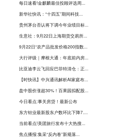
每日速看!金麒麟最佳投顾评选周...
新华社快讯：“十四五”期间科技...
贵州茅台否认将下调今年业绩目标...
生意社：9月22日上海期货交易所...
9月22日“农产品批发价格200指数...
大行评级｜摩根大通：年底前内房...
比亚迪李云飞回应巴菲特清仓：正...
【时快讯】中兴通讯解析AI家庭布...
盘中股价涨超30%！百果园拟配股...
今日看点:事关房贷！最新公布
东方钽业最新股东户数环比下降7....
当前看点!美团旅行发布十大热搜...
焦点播报:集采“反内卷”新规落...