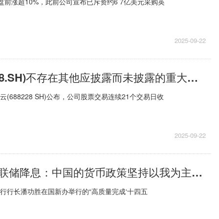
N盘前涨超10%，此前公司宣布已斥资约6 7亿美元采购英
2025-09-22
开普云(688228.SH)不存在其他应披露而未披露的重大事项|微资讯
云(688228 SH)公布，公司股票交易连续21个交易日收
2025-09-22
潘功胜回应美联储降息：中国的货币政策坚持以我为主，兼顾内外均衡
银行行长潘功胜在国新办举行的“高质量完成‘十四五