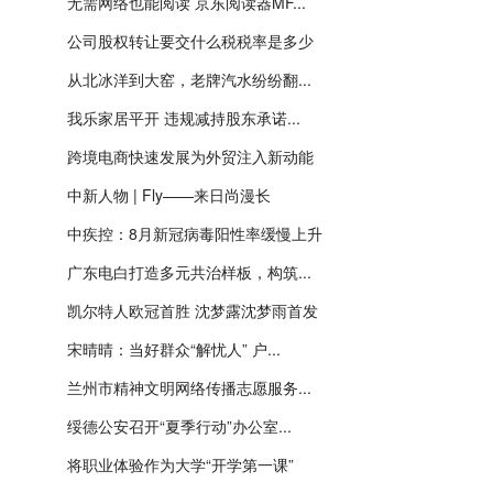
无需网络也能阅读 京东阅读器MF...
公司股权转让要交什么税税率是多少
从北冰洋到大窑，老牌汽水纷纷翻...
我乐家居平开 违规减持股东承诺...
跨境电商快速发展为外贸注入新动能
中新人物 | Fly——来日尚漫长
中疾控：8月新冠病毒阳性率缓慢上升
广东电白打造多元共治样板，构筑...
凯尔特人欧冠首胜 沈梦露沈梦雨首发
宋晴晴：当好群众“解忧人” 户...
兰州市精神文明网络传播志愿服务...
绥德公安召开“夏季行动”办公室...
将职业体验作为大学“开学第一课”