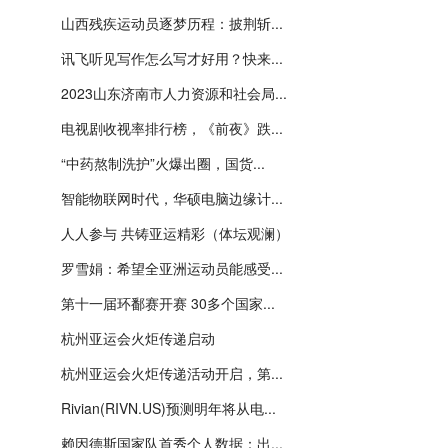
山西残疾运动员逐梦历程：披荆斩...
讯飞听见写作怎么写才好用？快来...
2023山东济南市人力资源和社会局...
电视剧收视率排行榜，《前夜》跌...
“中药熬制洗护”火爆出圈，国货...
智能物联网时代，华硕电脑边缘计...
人人参与 共铸亚运精彩（体坛观澜）
罗雪娟：希望全亚洲运动员能感受...
第十一届环鄱赛开赛 30多个国家...
杭州亚运会火炬传递启动
杭州亚运会火炬传递活动开启，第...
Rivian(RIVN.US)预测明年将从电...
赖因德斯国家队首秀个人数据：出...