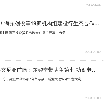
2023-09-09
生态圈再扩容！海尔创投等19家机构组建投行生态合作联盟
届中国国际投资贸易洽谈会在厦门开幕。当天，
2023-09-09
意大利VS斯洛文尼亚前瞻：东契奇带队争第七 功勋老将最后一舞
点45分，男篮世界杯第7名争夺战，斯洛文尼亚对阵意大利。
2023-09-09