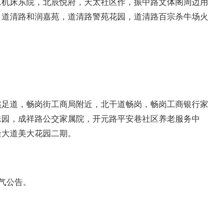
二机床东院，北辰悦府，天太社区作，振中路文体阁周边用
，道清路和润嘉苑，道清路警苑花园，道清路百宗杀牛场火
杰足道，畅岗街工商局附近，北干道畅岗，畅岗工商银行家
珠园，成祥路公交家属院，开元路平安巷社区养老服务中
隆大道美大花园二期。
停气公告。