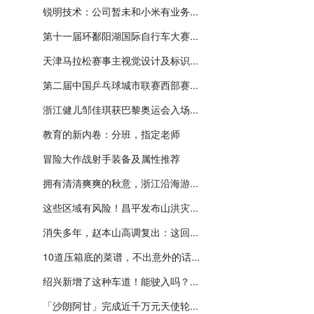
锐明技术：公司暂未和小米有业务...
第十一届环鄱阳湖国际自行车大赛...
天津马拉松赛事主视觉设计及标识...
第二届中国乒乓球城市联赛西部赛...
浙江健儿邹佳琪获巴黎奥运会入场...
教育的新内卷：分班，指定老师
冒险大作战射手装备及属性推荐
拥有清清爽爽的秋意，浙江沿海游...
这些区域有风险！昌平发布山洪灾...
消失多年，赵本山高调复出：这回...
10道压箱底的菜谱，不出意外的话...
绍兴新增了这种车道！能驶入吗？...
「沙朗阿甘」完成近千万元天使轮...