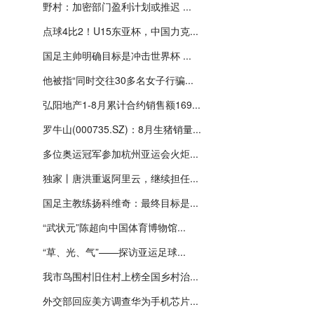
野村：加密部门盈利计划或推迟 ...
点球4比2！U15东亚杯，中国力克...
国足主帅明确目标是冲击世界杯 ...
他被指“同时交往30多名女子行骗...
弘阳地产1-8月累计合约销售额169...
罗牛山(000735.SZ)：8月生猪销量...
多位奥运冠军参加杭州亚运会火炬...
独家丨唐洪重返阿里云，继续担任...
国足主教练扬科维奇：最终目标是...
“武状元”陈超向中国体育博物馆...
“草、光、气”——探访亚运足球...
我市鸟围村旧住村上榜全国乡村治...
外交部回应美方调查华为手机芯片...