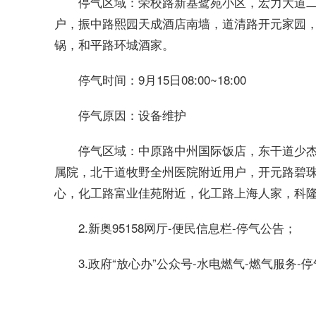
荣校路新基鹭苑小区，宏力大道
停气区域：
户，振中路熙园天成酒店南墙，道清路开元家园
锅，和平路环城酒家。
9月15日08:00~18:00
停气时间：
设备维护
停气原因：
中原路中州国际饭店，东干道少
停气区域：
属院，北干道牧野全州医院附近用户，开元路碧
心，化工路富业佳苑附近，化工路上海人家，科
2.新奥95158网厅-便民信息栏-停气公告；
3.政府“放心办”公众号-水电燃气-燃气服务-
标签：