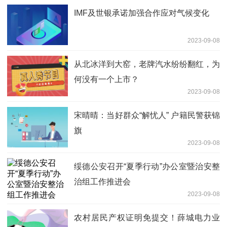
IMF及世银承诺加强合作应对气候变化
2023-09-08
从北冰洋到大窑，老牌汽水纷纷翻红，为
何没有一个上市？
2023-09-08
宋晴晴：当好群众“解忧人” 户籍民警获锦
旗
2023-09-08
绥德公安召开“夏季行动”办公室暨治安整
治组工作推进会
2023-09-08
农村居民产权证明免提交！薛城电力业