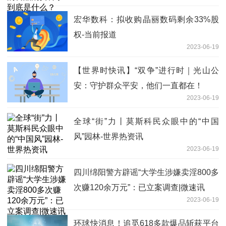
宏华数科：拟收购晶丽数码剩余33%股
权-当前报道
2023-06-19
【世界时快讯】“双争”进行时｜光山公
安：守护群众平安，他们一直都在！
2023-06-19
全球“街”力丨莫斯科民众眼中的“中国
风”园林-世界热资讯
2023-06-19
四川绵阳警方辟谣“大学生涉嫌卖淫800多
次赚120余万元”：已立案调查|微速讯
2023-06-19
环球快消息！追觅618多款爆品斩获平台