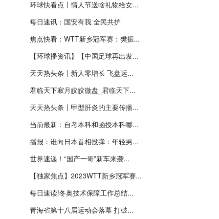
环球快看点丨情人节送啥礼物给女...
每日速讯：国安有我 全民共护
焦点快看：WTT新乡冠军赛：樊振...
【环球播资讯】【中国足球再出发...
天天热头条丨新人零增长 飞盘运...
君临天下寂月皎皎微盘_君临天下...
天天热头条丨甲型肝炎的主要传播...
当前最新：自考本科和函授本科哪...
播报：谁向日本首相投弹：年轻男...
世界速递！“国产一哥”新车来袭...
【独家焦点】2023WTT新乡冠军赛...
每日速读!冬奥技术保障工作总结...
青海省第十八届运动会落幕 打破...