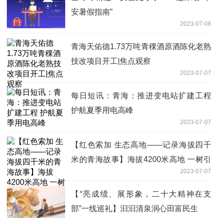
安暑假指南”
2023-07-08
青海天佑德1.73万吨青稞酒原酒陈化老熟
技改项目开工|焦点观察
2023-07-07
每日短讯：青海：推进变电站扩建工程
护航夏季用电高峰
2023-07-07
【红色索加 生态高地——记录海拔四千
米的青海故事】海拔4200米高地 一树引
2023-07-07
得万树来-每日关注
【“亮成绩、展形象，二十大精神在支
部”一线巡礼】汩汩清泉润心田富民生