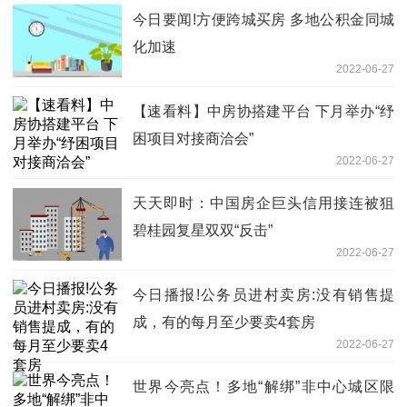
今日要闻!方便跨城买房 多地公积金同城
化加速
2022-06-27
【速看料】中房协搭建平台 下月举办“纾
困项目对接商洽会”
2022-06-27
天天即时：中国房企巨头信用接连被狙
碧桂园复星双双“反击”
2022-06-27
今日播报!公务员进村卖房:没有销售提
成，有的每月至少要卖4套房
2022-06-27
世界今亮点！多地“解绑”非中心城区限