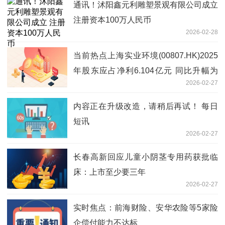
通讯！沭阳鑫元利雕塑景观有限公司成立
注册资本100万人民币
2026-02-28
当前热点上海实业环境(00807.HK)2025
年股东应占净利6.104亿元 同比升幅为
2026-02-27
0.9%
内容正在升级改造，请稍后再试！ 每日
短讯
2026-02-27
长春高新回应儿童小阴茎专用药获批临
床：上市至少要三年
2026-02-27
实时焦点：前海财险、安华农险等5家险
企偿付能力不达标